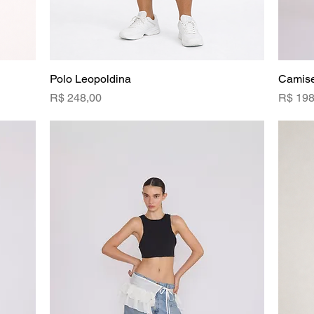
Polo Leopoldina
Visualização rápida
Camise
Preço
Preço
R$ 248,00
R$ 198