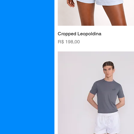
Cropped Leopoldina
Visualização rápida
Preço
R$ 198,00