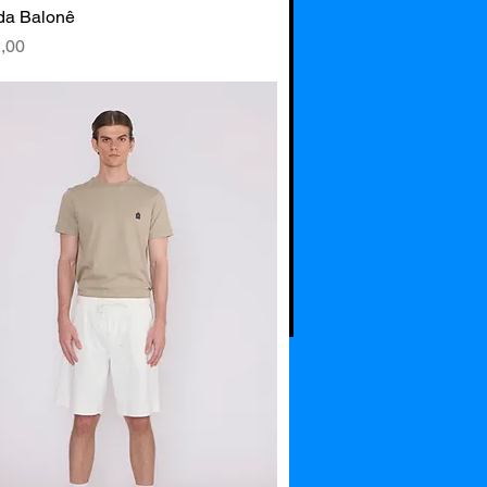
da Balonê
Visualização rápida
,00