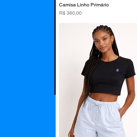
Camisa Linho Primário
Visualização rápida
Preço
R$ 360,00