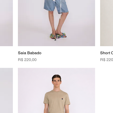
Saia Babado
Visualização rápida
Short 
Preço
Preço
R$ 220,00
R$ 220