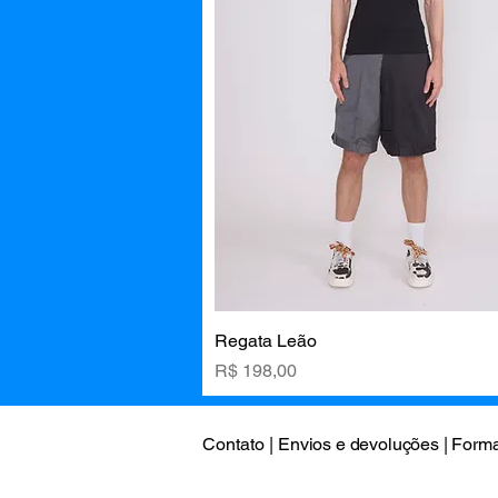
Regata Leão
Visualização rápida
Preço
R$ 198,00
Contato |
Envios e devoluções |
Forma