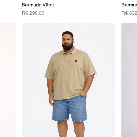
Bermuda Vitral
Visualização rápida
Bermu
Preço
Preço
R$ 298,00
R$ 332