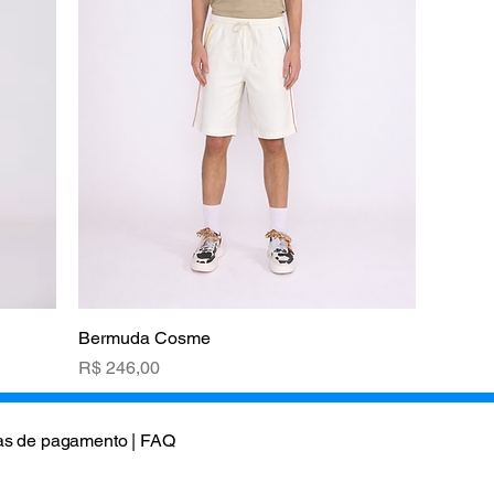
Bermuda Cosme
Visualização rápida
Preço
R$ 246,00
s de pagamento |
FAQ