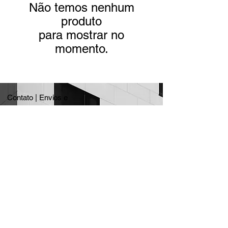
Não temos nenhum
produto
para mostrar no
momento.
Contato |
Envios e
devoluções |
Formas de
pagamento |
FAQ
© 2021 MOTTA. Criado por PABLOM
PRODUÇÕES ARTISTICAS LTDA.
CNPJ:
41.214.904
/0001-05
São Paulo - SP
contato@motta.world